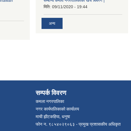
 Bhawan
सम्बन्धि कमला नगरपालिकाको खर्च बिबरण |
मिति:
09/11/2020 - 19:44
अन्य
सम्पर्क विवरण
कमला नगरपालिका
नगर कार्यपालिकाको कार्यालय
माची झीटकहिया, धनुषा
फोन न‌. ९८५४०२९०६३ - प्रमुख प्रशासकीय अधिकृत