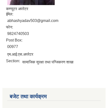
कम्प्युटर अपरेटर
ईमेल:
abhashyadav503@gmail.com
फोन:
9824740503
Post Box:
00977
एम.आई.एस.अपरेटर
Section:
सामाजिक सुरक्षा तथा पन्जिकरण शाखा
आ.व.२०७६/०७७- COVID-19 कोरोना रोकथाम सम्बन्धि कमला नगरपालिकाको खर्च बिबरण |
करोना रोकथाम अस्पतालको लागि आवेदकहरुको अन्तर्वार्ता सम्बन्धि सूचना |
बजेट तथा कार्यक्रम
रोजगार तथा स्वरोजगारमूलक सीप तालिमका लागि आवेदन आहवान गर्ने सम्बन्धि सूचना !
झोलुंगे पुल (Suspension Bridge) को आशय पत्र सम्बन्धि सूचना ।