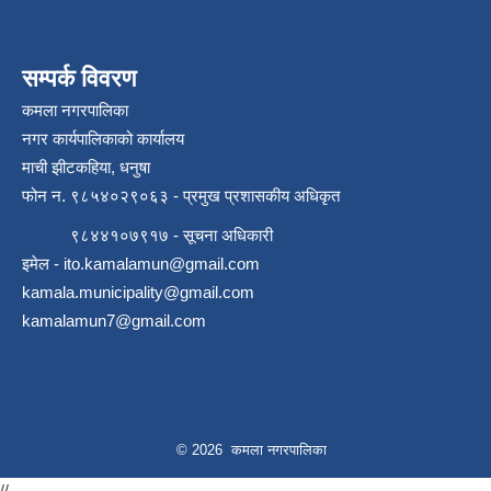
सम्पर्क विवरण
कमला नगरपालिका
नगर कार्यपालिकाको कार्यालय
माची झीटकहिया, धनुषा
फोन न‌. ९८५४०२९०६३ - प्रमुख प्रशासकीय अधिकृत
रोजगार तथा स्वरोजगार परियोजना(YEEP) संचालनमा शिप तालिमको लागि छोटो सुची प्रकाशन सम्बन्धि सूचना ।
९८४४१०७९१७ - सूचना अधिकारी
इमेल -
ito.kamalamun@gmail.com
रोजगार तथा स्वरोजगार बनाउने नि:शुल्क सिपमुलक तालिमको लागि आवेदन दिने सम्बन्धि सूचना ।
kamala.municipality@gmail.com
kamalamun7@gmail.com
रोजगार तथा स्वरोजगार सम्बन्धि तालिमको लागि छनौट सूचना सम्बन्धमा
श्री रामको नवनिर्मित मन्दिरमा प्राण प्रतिष्ठामा दिपावली मनाउने सम्बन्धमा ।
© 2026 कमला नगरपालिका
//