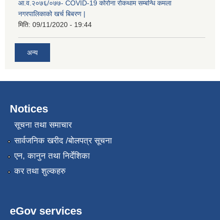
आ.व.२०७६/०७७- COVID-19 कोरोना रोकथाम सम्बन्धि कमला
नगरपालिकाको खर्च बिबरण |
मिति:
09/11/2020 - 19:44
अन्य
Notices
नगर प्रहरीको लिखित परीक्षाको नतिजा प्रकाशन सम्बन्धि जानकारी सम्बन्धमा ।
सूचना तथा समाचार
सार्वजनिक खरीद /बोलपत्र सूचना
एन, कानुन तथा निर्देशिका
कर तथा शुल्कहरु
eGov services