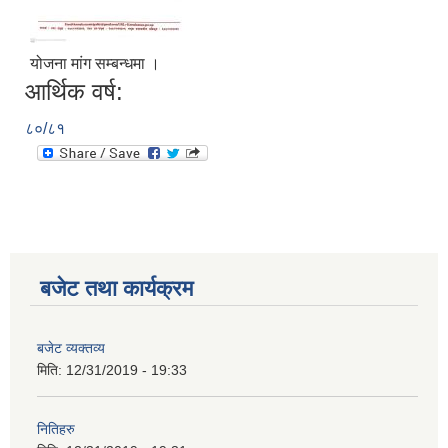
योजना मांग सम्बन्धमा ।
आर्थिक वर्ष:
८०/८१
बजेट तथा कार्यक्रम
आ.व.२०७६/०७७- COVID-19 कोरोना रोकथाम सम्बन्धि कमला नगरपालिकाको खर्च बिबरण |
बजेट व्यक्तव्य
करोना रोकथाम अस्पतालको लागि आवेदकहरुको अन्तर्वार्ता सम्बन्धि सूचना |
मिति:
12/31/2019 - 19:33
रोजगार तथा स्वरोजगारमूलक सीप तालिमका लागि आवेदन आहवान गर्ने सम्बन्धि सूचना !
नितिहरु
झोलुंगे पुल (Suspension Bridge) को आशय पत्र सम्बन्धि सूचना ।