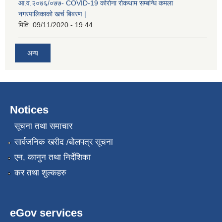
आ.व.२०७६/०७७- COVID-19 कोरोना रोकथाम सम्बन्धि कमला
नगरपालिकाको खर्च बिबरण |
मिति:
09/11/2020 - 19:44
अन्य
Notices
नगर प्रहरीको लिखित परीक्षाको नतिजा प्रकाशन सम्बन्धि जानकारी सम्बन्धमा ।
सूचना तथा समाचार
सार्वजनिक खरीद /बोलपत्र सूचना
एन, कानुन तथा निर्देशिका
कर तथा शुल्कहरु
eGov services