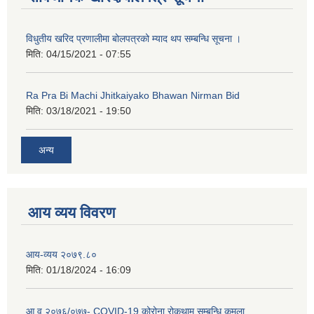
विधुतीय खरिद प्रणालीमा बोलपत्रको म्याद थप सम्बन्धि सूचना ।
मिति:
04/15/2021 - 07:55
Ra Pra Bi Machi Jhitkaiyako Bhawan Nirman Bid
मिति:
03/18/2021 - 19:50
रोजगार तथा स्वरोजगार परियोजना(YEEP) संचालनमा शिप तालिमको लागि छोटो सुची प्रकाशन सम्बन्धि सूचना ।
अन्य
रोजगार तथा स्वरोजगार बनाउने नि:शुल्क सिपमुलक तालिमको लागि आवेदन दिने सम्बन्धि सूचना ।
आय व्यय विवरण
रोजगार तथा स्वरोजगार सम्बन्धि तालिमको लागि छनौट सूचना सम्बन्धमा
आय-व्यय २०७९.८०
मिति:
01/18/2024 - 16:09
श्री रामको नवनिर्मित मन्दिरमा प्राण प्रतिष्ठामा दिपावली मनाउने सम्बन्धमा ।
आ.व.२०७६/०७७- COVID-19 कोरोना रोकथाम सम्बन्धि कमला